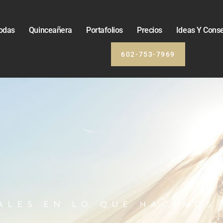
odas
Quinceañera
Portafolios
Precios
Ideas Y Cons
602-753-7969
ALES EN LO QUE HACEMOS