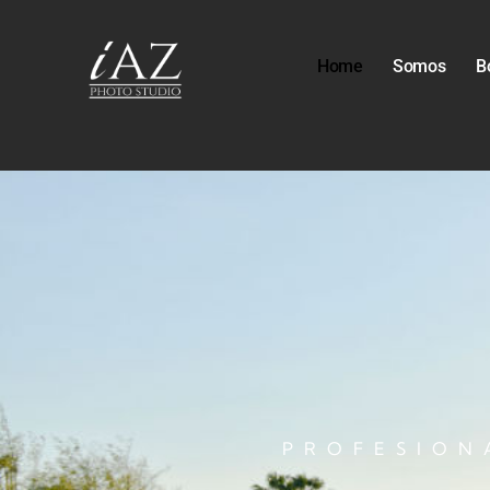
Home
Somos
B
PROFESION