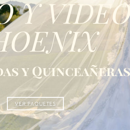
O Y VIDE
HOENIX
das y Quinceañera
VER PAQUETES