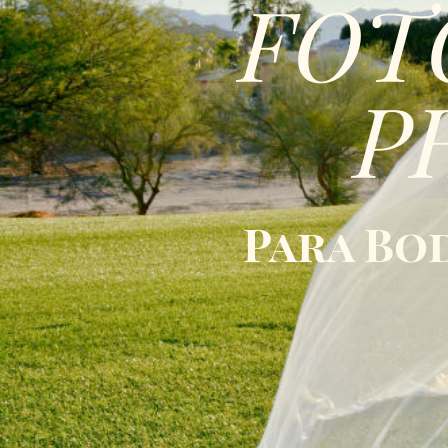
FOT
P
Para Bo